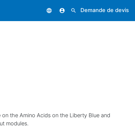
Demande de devis
language
account_circle
search
se on the Amino Acids on the Liberty Blue and
put modules.