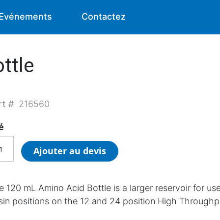
Evénements
Contactez
ttle
rt #
216560
é
Ajouter au devis
e 120 mL Amino Acid Bottle is a larger reservoir for u
sin positions on the 12 and 24 position High Through