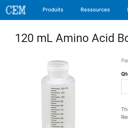
Produits
Ressources
120 mL Amino Acid Bo
Pa
Qt
Th
Re