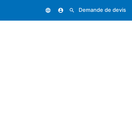
Demande de devis
language
account_circle
search