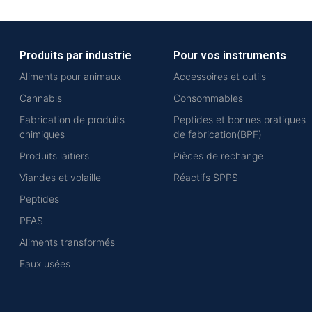
Produits par industrie
Pour vos instruments
Aliments pour animaux
Accessoires et outils
Cannabis
Consommables
Fabrication de produits
Peptides et bonnes pratiques
chimiques
de fabrication(BPF)
Produits laitiers
Pièces de rechange
Viandes et volaille
Réactifs SPPS
Peptides
PFAS
Aliments transformés
Eaux usées