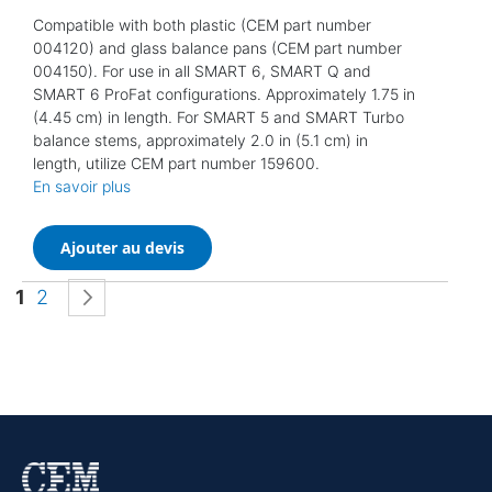
Compatible with both plastic (CEM part number
004120) and glass balance pans (CEM part number
004150). For use in all SMART 6, SMART Q and
SMART 6 ProFat configurations. Approximately 1.75 in
(4.45 cm) in length. For SMART 5 and SMART Turbo
balance stems, approximately 2.0 in (5.1 cm) in
length, utilize CEM part number 159600.
En savoir plus
Ajouter au devis
Page
Vous lisez actuellement la page
Page
Page
Suivant
1
2