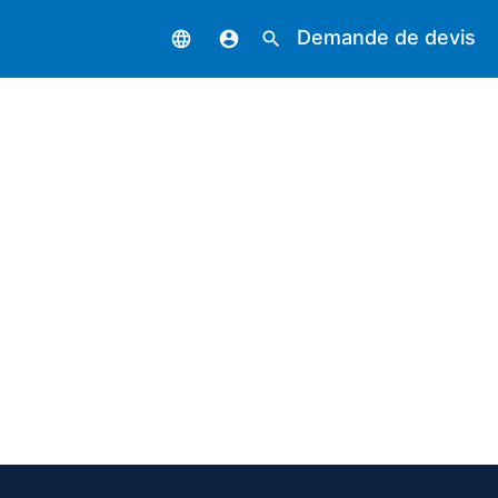
Demande de devis
language
account_circle
search