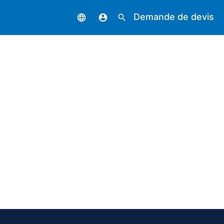
Demande de devis
language
account_circle
search