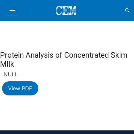
menu
search
Protein Analysis of Concentrated Skim
MIlk
NULL
View PDF