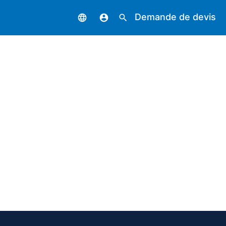
Demande de devis
language
account_circle
search