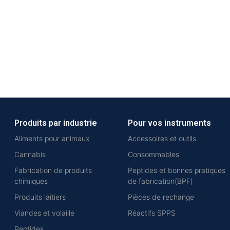
Produits par industrie
Pour vos instruments
Aliments pour animaux
Accessoires et outils
Cannabis
Consommables
Fabrication de produits
Peptides et bonnes pratiques
chimiques
de fabrication(BPF)
Produits laitiers
Pièces de rechange
Viandes et volaille
Réactifs SPPS
Peptides