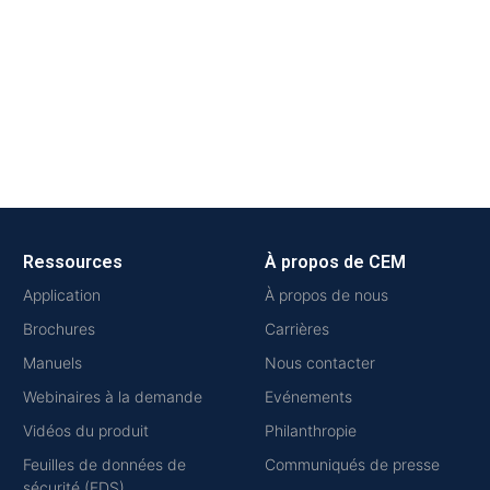
Ressources
À propos de CEM
Application
À propos de nous
Brochures
Carrières
Manuels
Nous contacter
Webinaires à la demande
Evénements
Vidéos du produit
Philanthropie
Feuilles de données de
Communiqués de presse
sécurité (FDS)