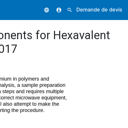
Demande de devis
language
account_circle
search
onents for Hexavalent
2017
omium in polymers and
nalysis, a sample preparation
 steps and requires multiple
e correct microwave equipment,
ll also attempt to make the
arting the procedure.