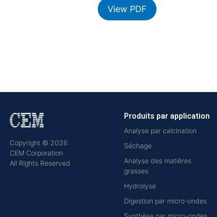
View PDF
Produits par application
Analyse par calcination
Copyright © 2026
Séchage
CEM Corporation
Analyse des matières
All Rights Reserved
grasses
Hydrolyse
Digestion par micro-ondes
Synthèse par micro-ondes