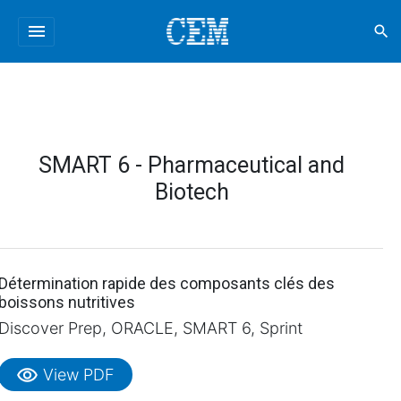
menu
search
SMART 6 - Pharmaceutical and
Biotech
Détermination rapide des composants clés des
boissons nutritives
Discover Prep, ORACLE, SMART 6, Sprint
visibility
View PDF