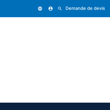
Demande de devis
language
account_circle
search