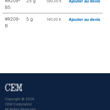
#R209-
25 g
Ajouter au devis
590,00 €
B5
#R209-
5 g
Ajouter au devis
140,00 €
B
Copyright © 2026
CEM Corporation
All Rights Reserved