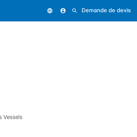
Demande de devis
language
account_circle
search
s Vessels