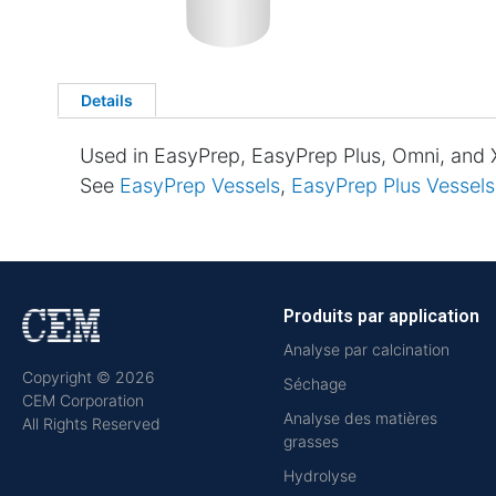
Details
Used in EasyPrep, EasyPrep Plus, Omni, and 
See
EasyPrep Vessels
,
EasyPrep Plus Vessels
Produits par application
Analyse par calcination
Copyright © 2026
Séchage
CEM Corporation
Analyse des matières
All Rights Reserved
grasses
Hydrolyse