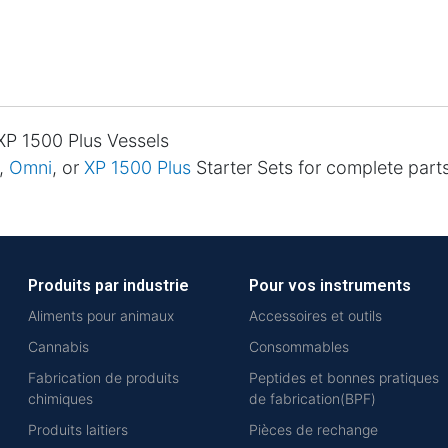
XP 1500 Plus Vessels
,
Omni
, or
XP 1500 Plus
Starter Sets for complete parts 
Produits par industrie
Pour vos instruments
Aliments pour animaux
Accessoires et outils
Cannabis
Consommables
Fabrication de produits
Peptides et bonnes pratiques
chimiques
de fabrication(BPF)
Produits laitiers
Pièces de rechange