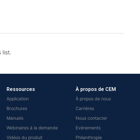
list.
Ressources
À propos de CEM
Application
À propos de nous
Brochures
Carrières
Manuels
Nous contacter
Webinaires à la demande
Evénements
Vidéos du produit
Philanthropie