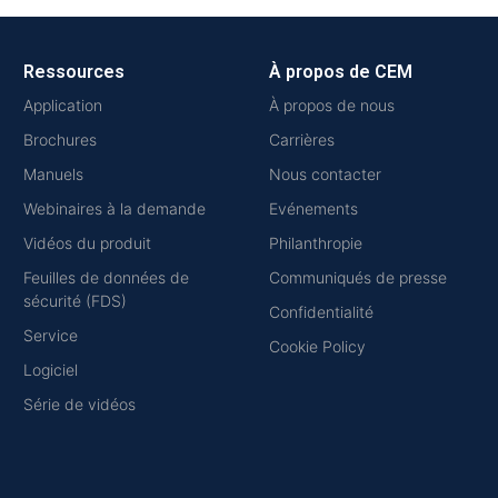
Ressources
À propos de CEM
Application
À propos de nous
Brochures
Carrières
Manuels
Nous contacter
Webinaires à la demande
Evénements
Vidéos du produit
Philanthropie
Feuilles de données de
Communiqués de presse
sécurité (FDS)
Confidentialité
Service
Cookie Policy
Logiciel
Série de vidéos