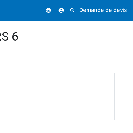
Demande de devis
language
account_circle
search
RS 6