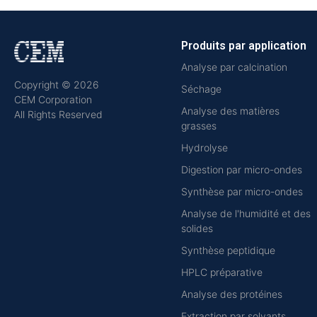
Produits par application
Analyse par calcination
Copyright © 2026
Séchage
CEM Corporation
Analyse des matières
All Rights Reserved
grasses
Hydrolyse
Digestion par micro-ondes
Synthèse par micro-ondes
Analyse de l'humidité et des
solides
Synthèse peptidique
HPLC préparative
Analyse des protéines
Extraction par solvants