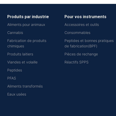
Produits par industrie
Pour vos instruments
Aliments pour animaux
Accessoires et outils
Cannabis
Consommables
Fabrication de produits
Peptides et bonnes pratiques
chimiques
de fabrication(BPF)
Produits laitiers
Pièces de rechange
Viandes et volaille
Réactifs SPPS
Peptides
PFAS
Aliments transformés
Eaux usées