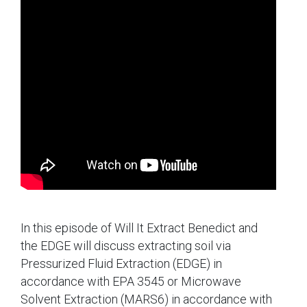
In this episode of Will It Extract Benedict and
the EDGE will discuss extracting soil via
Pressurized Fluid Extraction (EDGE) in
accordance with EPA 3545 or Microwave
Solvent Extraction (MARS6) in accordance with