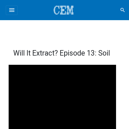
menu
search
Will It Extract? Episode 13: Soil