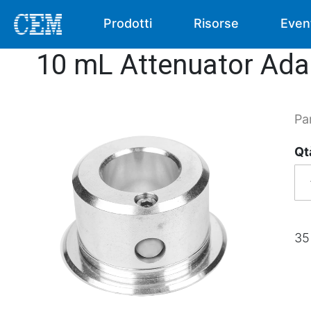
Prodotti
Risorse
Even
10 mL Attenuator Ada
Pa
Qt
35