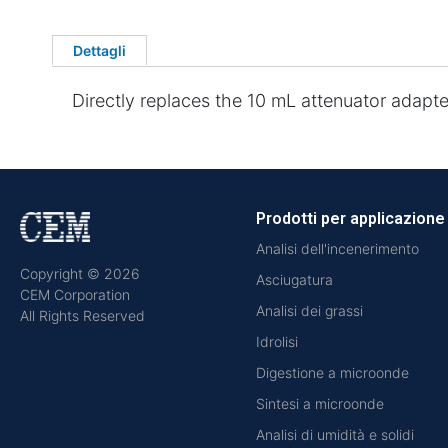
Dettagli
Directly replaces the 10 mL attenuator adapte
Prodotti per applicazione
Analisi dell'incenerimento
Copyright © 2026
Asciugatura
CEM Corporation
Analisi dei grassi
All Rights Reserved
Idrolisi
Digestione a microonde
Sintesi a microonde
Analisi di umidità e solidi