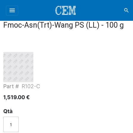
menu
search
Fmoc-Asn(Trt)-Wang PS (LL) - 100 g
Part #
R102-C
1,519.00 €
Qtà