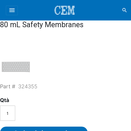
menu
search
80 mL Safety Membranes
Part #
324355
Qtà