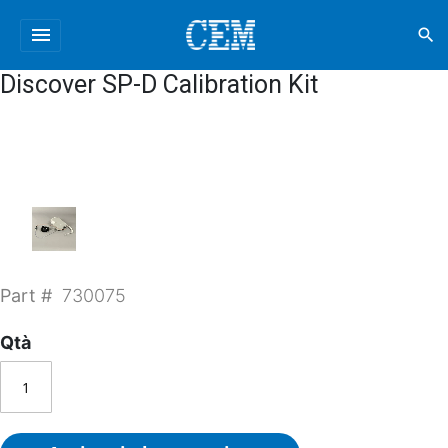
menu
search
Discover SP-D Calibration Kit
Part #
730075
Qtà