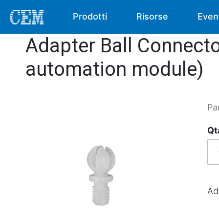
Prodotti
Risorse
Even
Adapter Ball Connecto
automation module)
Pa
Qt
Ad