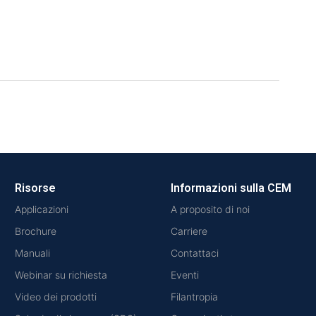
Risorse
Informazioni sulla CEM
Applicazioni
A proposito di noi
Brochure
Carriere
Manuali
Contattaci
Webinar su richiesta
Eventi
Video dei prodotti
Filantropia