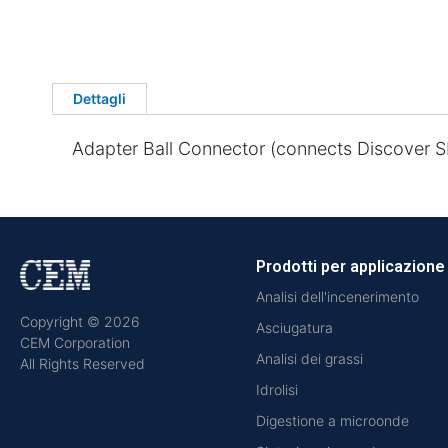
Dettagli
Adapter Ball Connector (connects Discover S
Prodotti per applicazione
Analisi dell'incenerimento
Copyright © 2026
Asciugatura
CEM Corporation
Analisi dei grassi
All Rights Reserved
Idrolisi
Digestione a microonde