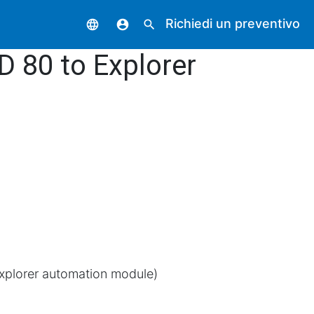
Richiedi un preventivo
language
account_circle
search
D 80 to Explorer
xplorer automation module)