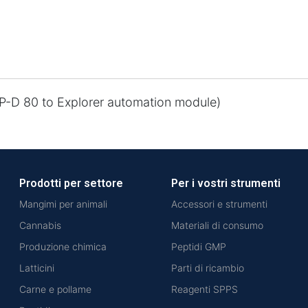
P-D 80 to Explorer automation module)
Prodotti per settore
Per i vostri strumenti
Mangimi per animali
Accessori e strumenti
Cannabis
Materiali di consumo
Produzione chimica
Peptidi GMP
Latticini
Parti di ricambio
Carne e pollame
Reagenti SPPS