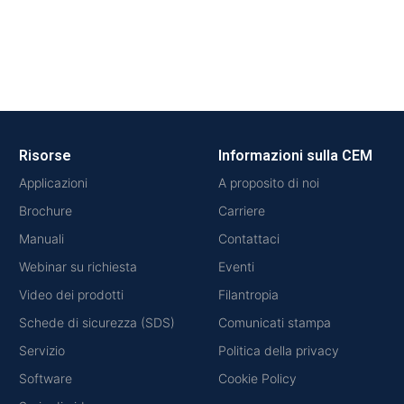
Risorse
Informazioni sulla CEM
Applicazioni
A proposito di noi
Brochure
Carriere
Manuali
Contattaci
Webinar su richiesta
Eventi
Video dei prodotti
Filantropia
Schede di sicurezza (SDS)
Comunicati stampa
Servizio
Politica della privacy
Software
Cookie Policy