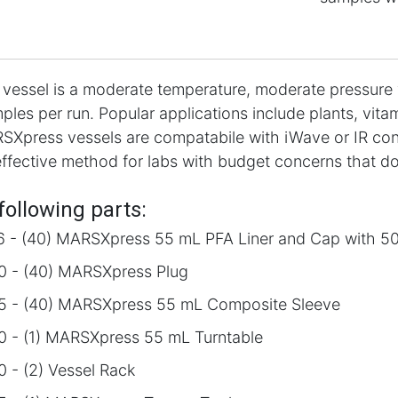
essel is a moderate temperature, moderate pressure 
ples per run. Popular applications include plants, vit
SXpress vessels are compatabile with iWave or IR cont
effective method for labs with budget concerns that do
following parts:
6 - (40) MARSXpress 55 mL PFA Liner and Cap with 5
0 - (40) MARSXpress Plug
5 - (40) MARSXpress 55 mL Composite Sleeve
0 - (1) MARSXpress 55 mL Turntable
 - (2) Vessel Rack