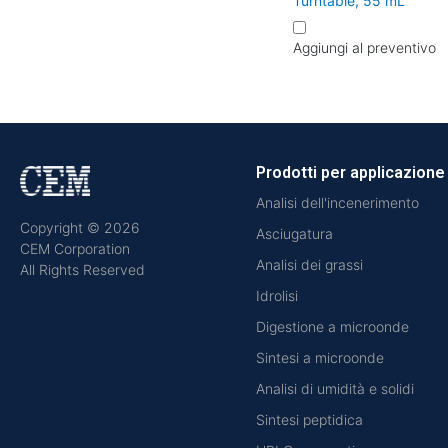
Turntable, 55 mL
Aggiungi al preventivo
Prodotti per applicazione
Analisi dell'incenerimento
Copyright © 2026
Asciugatura
CEM Corporation
Analisi dei grassi
All Rights Reserved
Idrolisi
Digestione a microonde
Sintesi a microonde
Analisi di umidità e solidi
Sintesi peptidica