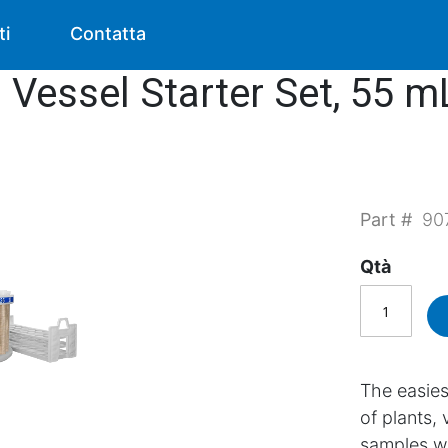
ti
Contatta
essel Starter Set, 55 m
Part #
90
Qtà
The easies
of plants,
samples wi