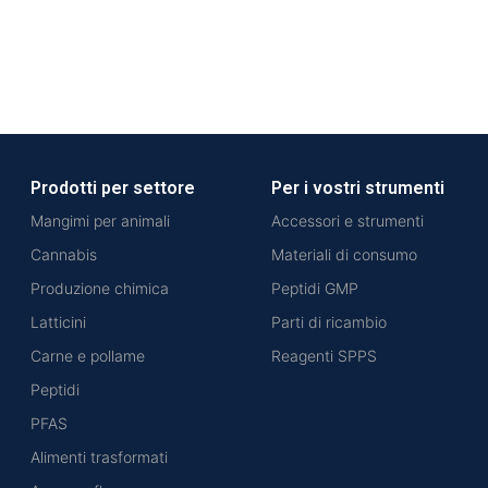
Prodotti per settore
Per i vostri strumenti
Mangimi per animali
Accessori e strumenti
Cannabis
Materiali di consumo
Produzione chimica
Peptidi GMP
Latticini
Parti di ricambio
Carne e pollame
Reagenti SPPS
Peptidi
PFAS
Alimenti trasformati