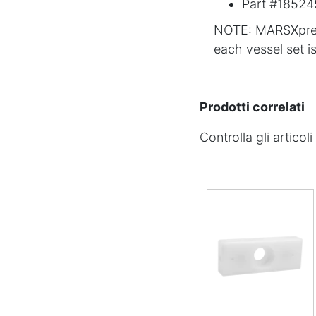
Part #18524
NOTE: MARSXpress 
each vessel set is
Prodotti correlati
Controlla gli artico