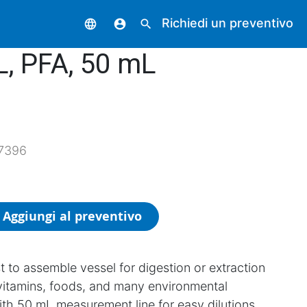
Richiedi un preventivo
language
account_circle
search
L, PFA, 50 mL
7396
Aggiungi al preventivo
t to assemble vessel for digestion or extraction
 vitamins, foods, and many environmental
th 50 mL measurement line for easy dilutions.