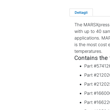
Dettagli
The MARSXpress v
with up to 40 sam
applications. MAR
is the most cost 
temperatures.
Contains the 
Part #57412
Part #21202
Part #21202
Part #16600
Part #166220