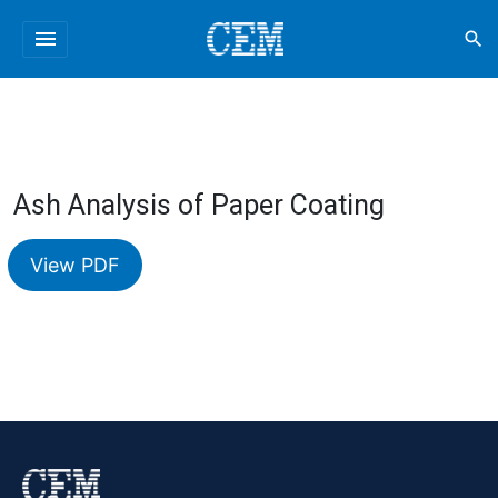
menu
search
Ash Analysis of Paper Coating
View PDF