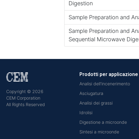
Digestion
Sample Preparation and Ana
Sample Preparation and Anal
Sequential Microwave Dige
Prodotti per applicazione
Analisi dell'incenerimento
Copyright © 2026
Asciugatura
CEM Corporation
Analisi dei grassi
All Rights Reserved
Idrolisi
Digestione a microonde
Sintesi a microonde