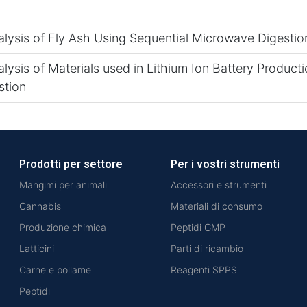
lysis of Fly Ash Using Sequential Microwave Digestio
ysis of Materials used in Lithium Ion Battery Product
stion
Prodotti per settore
Per i vostri strumenti
Mangimi per animali
Accessori e strumenti
Cannabis
Materiali di consumo
Produzione chimica
Peptidi GMP
Latticini
Parti di ricambio
Carne e pollame
Reagenti SPPS
Peptidi