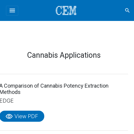
menu
search
Cannabis Applications
A Comparison of Cannabis Potency Extraction
Methods
EDGE
visibility
View PDF