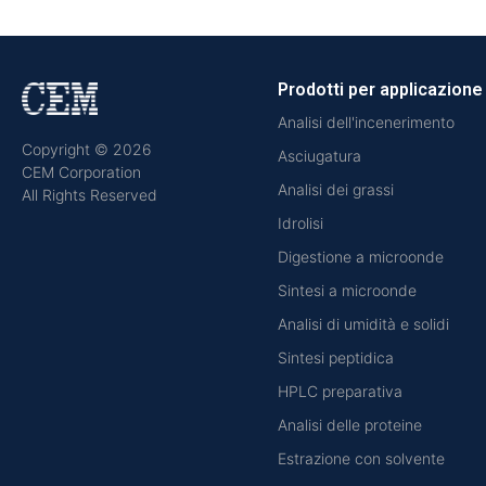
Prodotti per applicazione
Analisi dell'incenerimento
Copyright © 2026
Asciugatura
CEM Corporation
Analisi dei grassi
All Rights Reserved
Idrolisi
Digestione a microonde
Sintesi a microonde
Analisi di umidità e solidi
Sintesi peptidica
HPLC preparativa
Analisi delle proteine
Estrazione con solvente