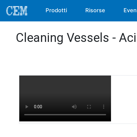
Prodotti
Risorse
Even
Cleaning Vessels - Ac