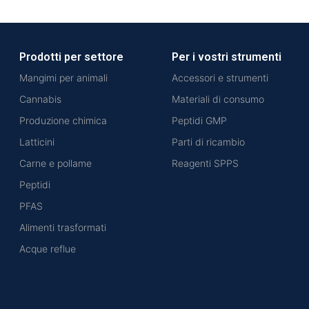
Prodotti per settore
Per i vostri strumenti
Mangimi per animali
Accessori e strumenti
Cannabis
Materiali di consumo
Produzione chimica
Peptidi GMP
Latticini
Parti di ricambio
Carne e pollame
Reagenti SPPS
Peptidi
PFAS
Alimenti trasformati
Acque reflue