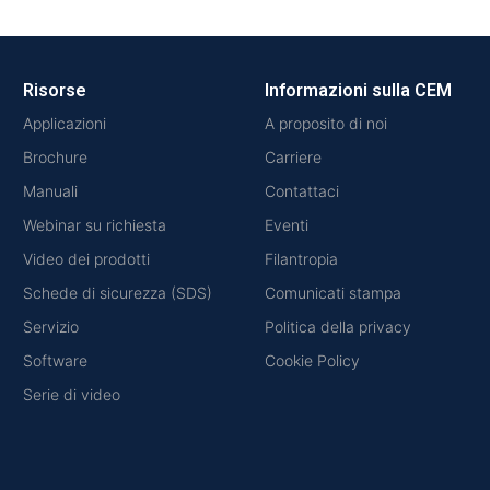
Risorse
Informazioni sulla CEM
Applicazioni
A proposito di noi
Brochure
Carriere
Manuali
Contattaci
Webinar su richiesta
Eventi
Video dei prodotti
Filantropia
Schede di sicurezza (SDS)
Comunicati stampa
Servizio
Politica della privacy
Software
Cookie Policy
Serie di video