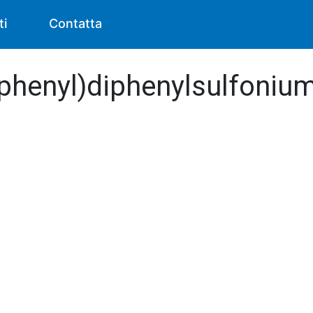
ti
Contatta
phenyl)diphenylsulfonium T