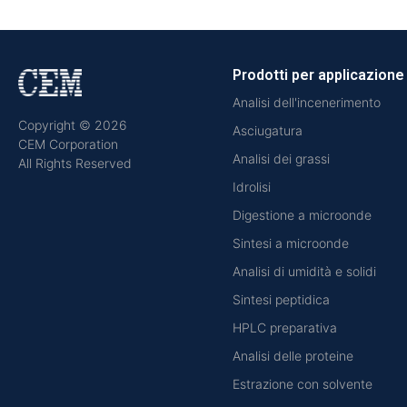
Prodotti per applicazione
Analisi dell'incenerimento
Copyright © 2026
Asciugatura
CEM Corporation
Analisi dei grassi
All Rights Reserved
Idrolisi
Digestione a microonde
Sintesi a microonde
Analisi di umidità e solidi
Sintesi peptidica
HPLC preparativa
Analisi delle proteine
Estrazione con solvente