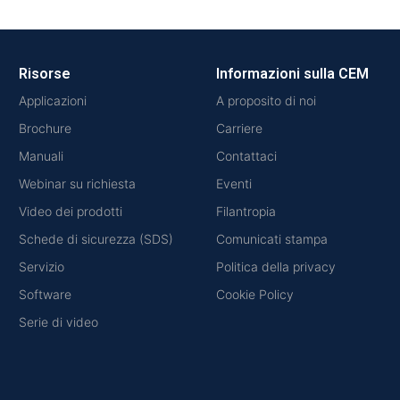
Risorse
Informazioni sulla CEM
Applicazioni
A proposito di noi
Brochure
Carriere
Manuali
Contattaci
Webinar su richiesta
Eventi
Video dei prodotti
Filantropia
Schede di sicurezza (SDS)
Comunicati stampa
Servizio
Politica della privacy
Software
Cookie Policy
Serie di video