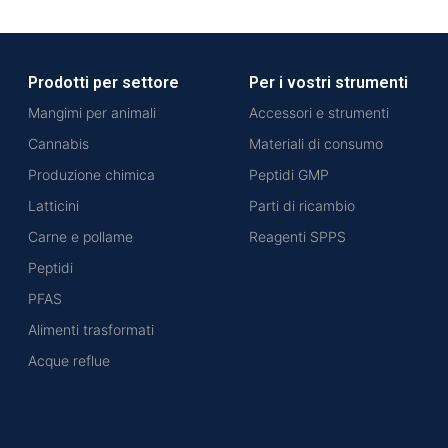
Prodotti per settore
Per i vostri strumenti
Mangimi per animali
Accessori e strumenti
Cannabis
Materiali di consumo
Produzione chimica
Peptidi GMP
Latticini
Parti di ricambio
Carne e pollame
Reagenti SPPS
Peptidi
PFAS
Alimenti trasformati
Acque reflue