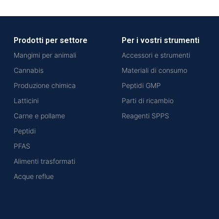
Prodotti per settore
Per i vostri strumenti
Mangimi per animali
Accessori e strumenti
Cannabis
Materiali di consumo
Produzione chimica
Peptidi GMP
Latticini
Parti di ricambio
Carne e pollame
Reagenti SPPS
Peptidi
PFAS
Alimenti trasformati
Acque reflue