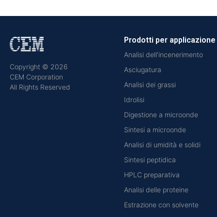
Prodotti per applicazione
Analisi dell'incenerimento
Copyright © 2026
Asciugatura
CEM Corporation
Analisi dei grassi
All Rights Reserved
Idrolisi
Digestione a microonde
Sintesi a microonde
Analisi di umidità e solidi
Sintesi peptidica
HPLC preparativa
Analisi delle proteine
Estrazione con solvente