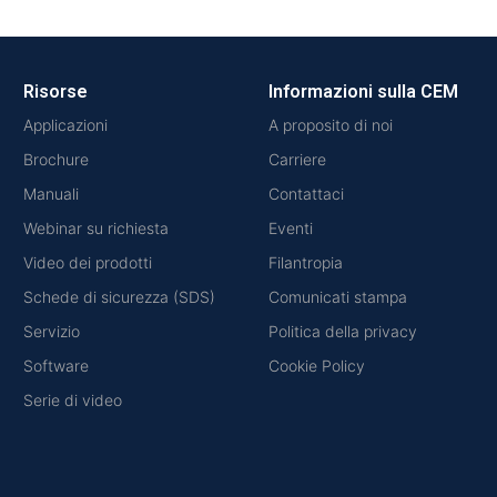
Risorse
Informazioni sulla CEM
Applicazioni
A proposito di noi
Brochure
Carriere
Manuali
Contattaci
Webinar su richiesta
Eventi
Video dei prodotti
Filantropia
Schede di sicurezza (SDS)
Comunicati stampa
Servizio
Politica della privacy
Software
Cookie Policy
Serie di video