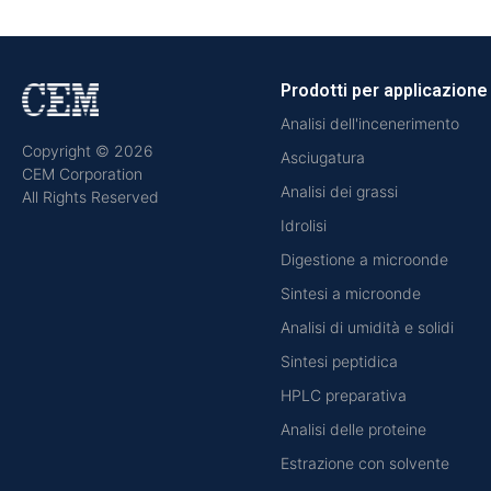
Prodotti per applicazione
Analisi dell'incenerimento
Copyright © 2026
Asciugatura
CEM Corporation
Analisi dei grassi
All Rights Reserved
Idrolisi
Digestione a microonde
Sintesi a microonde
Analisi di umidità e solidi
Sintesi peptidica
HPLC preparativa
Analisi delle proteine
Estrazione con solvente