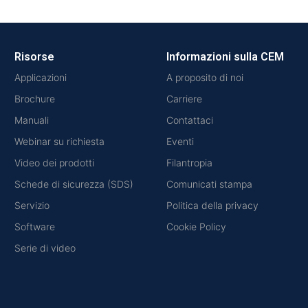
Risorse
Informazioni sulla CEM
Applicazioni
A proposito di noi
Brochure
Carriere
Manuali
Contattaci
Webinar su richiesta
Eventi
Video dei prodotti
Filantropia
Schede di sicurezza (SDS)
Comunicati stampa
Servizio
Politica della privacy
Software
Cookie Policy
Serie di video