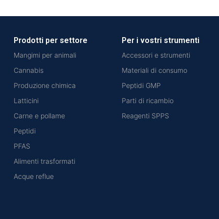
Prodotti per settore
Per i vostri strumenti
Mangimi per animali
Accessori e strumenti
Cannabis
Materiali di consumo
Produzione chimica
Peptidi GMP
Latticini
Parti di ricambio
Carne e pollame
Reagenti SPPS
Peptidi
PFAS
Alimenti trasformati
Acque reflue