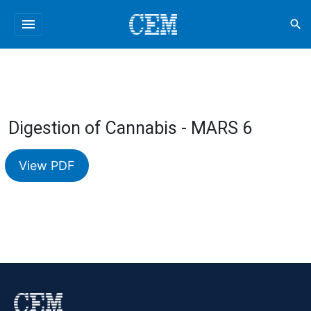
menu
search
Digestion of Cannabis - MARS 6
View PDF