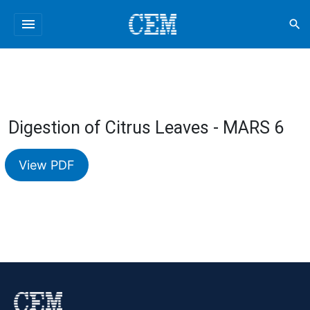
menu
search
Digestion of Citrus Leaves - MARS 6
View PDF