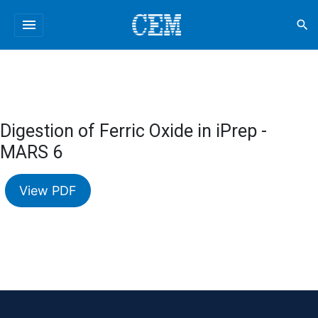
menu
search
Digestion of Ferric Oxide in iPrep -
MARS 6
View PDF