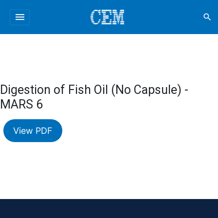
menu
search
Digestion of Fish Oil (No Capsule) -
MARS 6
View PDF