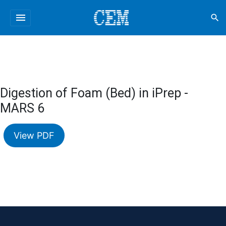
menu
search
Digestion of Foam (Bed) in iPrep -
MARS 6
View PDF