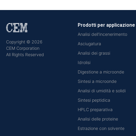
Prodotti per applicazione
Analisi dell'incenerimento
Copyright © 2026
Asciugatura
CEM Corporation
Analisi dei grassi
All Rights Reserved
Idrolisi
Digestione a microonde
Sintesi a microonde
Analisi di umidità e solidi
Sintesi peptidica
HPLC preparativa
Analisi delle proteine
Estrazione con solvente