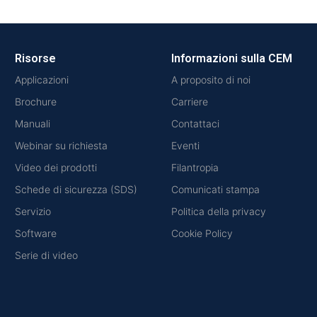
Risorse
Informazioni sulla CEM
Applicazioni
A proposito di noi
Brochure
Carriere
Manuali
Contattaci
Webinar su richiesta
Eventi
Video dei prodotti
Filantropia
Schede di sicurezza (SDS)
Comunicati stampa
Servizio
Politica della privacy
Software
Cookie Policy
Serie di video