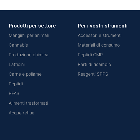
Prodotti per settore
Per i vostri strumenti
Mangimi per animali
Accessori e strumenti
Cannabis
Materiali di consumo
Produzione chimica
Peptidi GMP
Latticini
Parti di ricambio
Carne e pollame
Reagenti SPPS
Peptidi
PFAS
Alimenti trasformati
Acque reflue