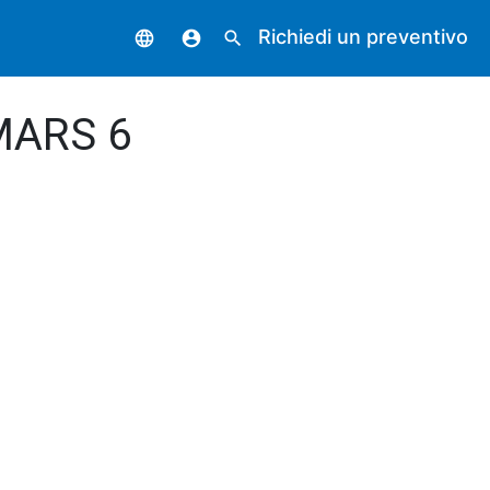
Richiedi un preventivo
language
account_circle
search
 MARS 6