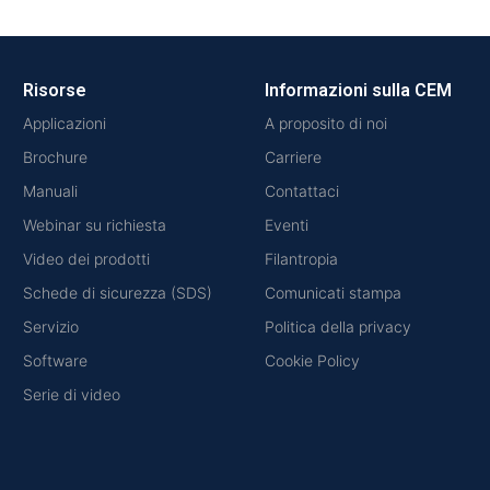
Risorse
Informazioni sulla CEM
Applicazioni
A proposito di noi
Brochure
Carriere
Manuali
Contattaci
Webinar su richiesta
Eventi
Video dei prodotti
Filantropia
Schede di sicurezza (SDS)
Comunicati stampa
Servizio
Politica della privacy
Software
Cookie Policy
Serie di video