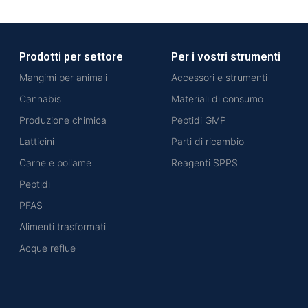
Prodotti per settore
Per i vostri strumenti
Mangimi per animali
Accessori e strumenti
Cannabis
Materiali di consumo
Produzione chimica
Peptidi GMP
Latticini
Parti di ricambio
Carne e pollame
Reagenti SPPS
Peptidi
PFAS
Alimenti trasformati
Acque reflue