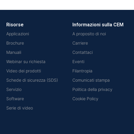
Risorse
Informazioni sulla CEM
Applicazioni
A proposito di noi
Brochure
Carriere
Manuali
Contattaci
Webinar su richiesta
Eventi
Video dei prodotti
Filantropia
Schede di sicurezza (SDS)
Comunicati stampa
Servizio
Politica della privacy
Software
Cookie Policy
Serie di video