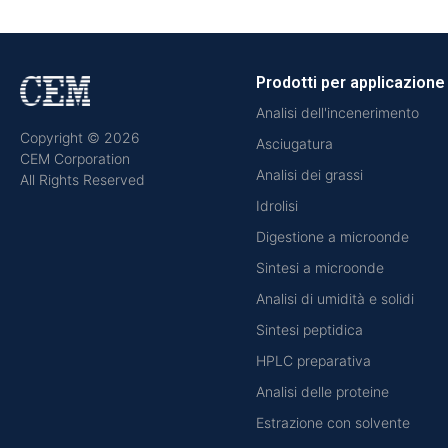
Prodotti per applicazione
Analisi dell'incenerimento
Copyright © 2026
Asciugatura
CEM Corporation
Analisi dei grassi
All Rights Reserved
Idrolisi
Digestione a microonde
Sintesi a microonde
Analisi di umidità e solidi
Sintesi peptidica
HPLC preparativa
Analisi delle proteine
Estrazione con solvente