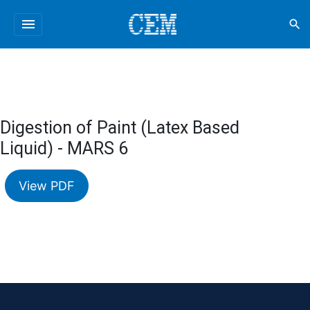
menu
search
Digestion of Paint (Latex Based
Liquid) - MARS 6
View PDF