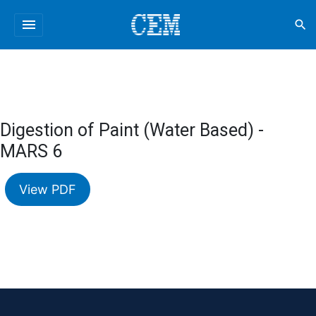
menu
search
Digestion of Paint (Water Based) -
MARS 6
View PDF