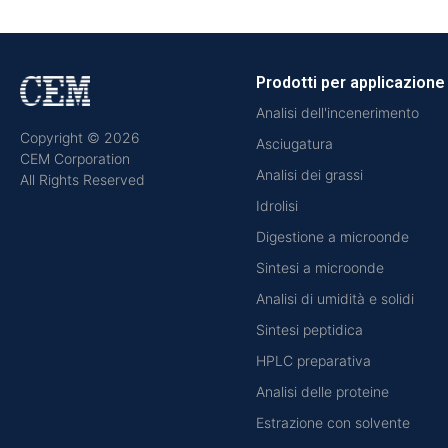
Prodotti per applicazione
Analisi dell'incenerimento
Copyright © 2026
Asciugatura
CEM Corporation
Analisi dei grassi
All Rights Reserved
Idrolisi
Digestione a microonde
Sintesi a microonde
Analisi di umidità e solidi
Sintesi peptidica
HPLC preparativa
Analisi delle proteine
Estrazione con solvente