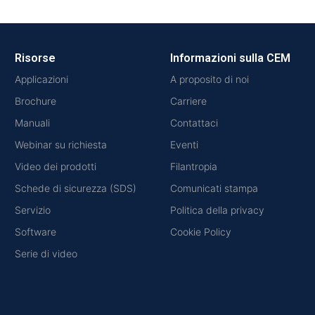
Risorse
Informazioni sulla CEM
Applicazioni
A proposito di noi
Brochure
Carriere
Manuali
Contattaci
Webinar su richiesta
Eventi
Video dei prodotti
Filantropia
Schede di sicurezza (SDS)
Comunicati stampa
Servizio
Politica della privacy
Software
Cookie Policy
Serie di video