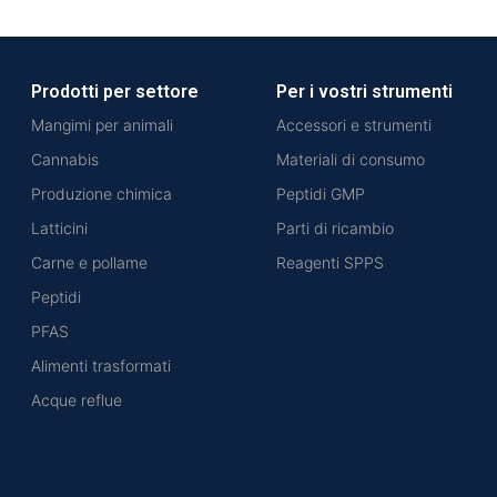
Prodotti per settore
Per i vostri strumenti
Mangimi per animali
Accessori e strumenti
Cannabis
Materiali di consumo
Produzione chimica
Peptidi GMP
Latticini
Parti di ricambio
Carne e pollame
Reagenti SPPS
Peptidi
PFAS
Alimenti trasformati
Acque reflue