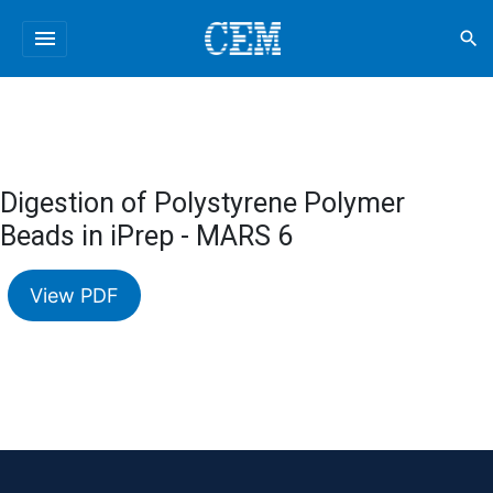
menu
search
Digestion of Polystyrene Polymer
Beads in iPrep - MARS 6
View PDF