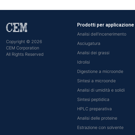
Prodotti per applicazione
Analisi dell'incenerimento
Copyright © 2026
Asciugatura
CEM Corporation
Analisi dei grassi
All Rights Reserved
Idrolisi
Digestione a microonde
Sintesi a microonde
Analisi di umidità e solidi
Sintesi peptidica
HPLC preparativa
Analisi delle proteine
Estrazione con solvente