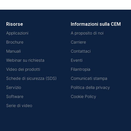
Risorse
Informazioni sulla CEM
Applicazioni
A proposito di noi
Brochure
Carriere
Manuali
Contattaci
Webinar su richiesta
Eventi
Video dei prodotti
Filantropia
Schede di sicurezza (SDS)
Comunicati stampa
Servizio
Politica della privacy
Software
Cookie Policy
Serie di video