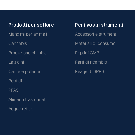
Prodotti per settore
Per i vostri strumenti
Mangimi per animali
Accessori e strumenti
Cannabis
Materiali di consumo
Produzione chimica
Peptidi GMP
Latticini
Parti di ricambio
Carne e pollame
Reagenti SPPS
Peptidi
PFAS
Alimenti trasformati
Acque reflue