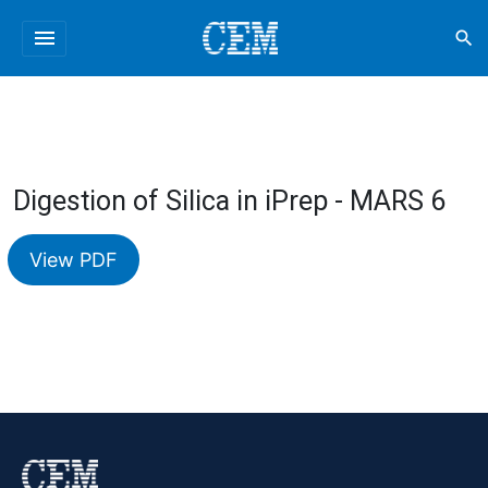
menu
search
Digestion of Silica in iPrep - MARS 6
View PDF