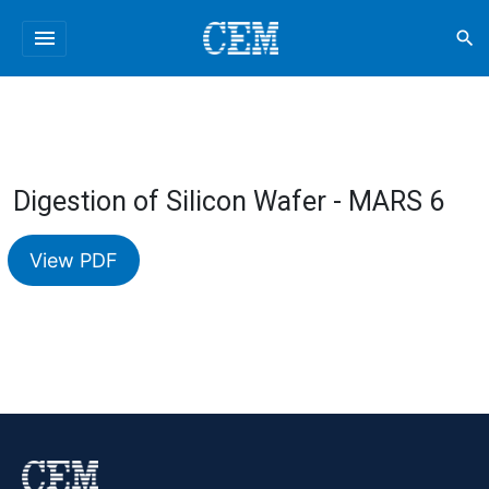
menu
search
Digestion of Silicon Wafer - MARS 6
View PDF