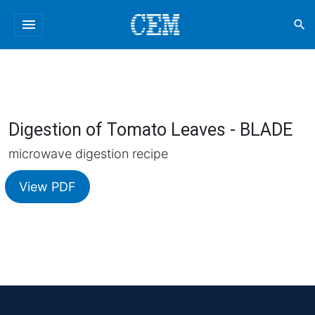
menu
search
Digestion of Tomato Leaves - BLADE
microwave digestion recipe
View PDF