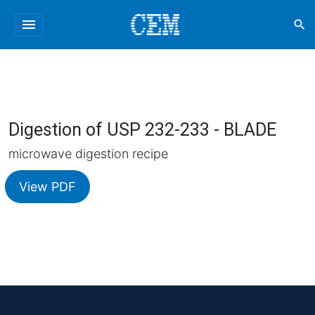
menu
search
Digestion of USP 232-233 - BLADE
microwave digestion recipe
View PDF