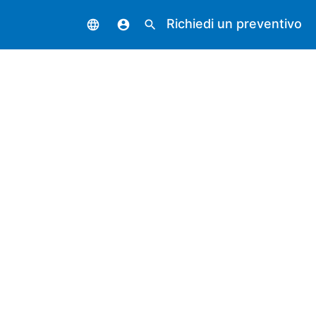
Richiedi un preventivo
language
account_circle
search