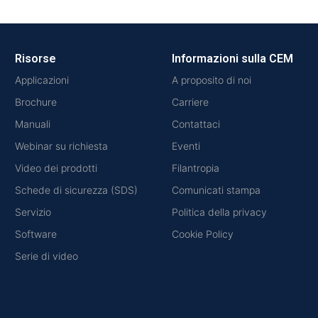
Risorse
Informazioni sulla CEM
Applicazioni
A proposito di noi
Brochure
Carriere
Manuali
Contattaci
Webinar su richiesta
Eventi
Video dei prodotti
Filantropia
Schede di sicurezza (SDS)
Comunicati stampa
Servizio
Politica della privacy
Software
Cookie Policy
Serie di video