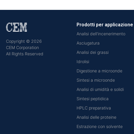
Prodotti per applicazione
Analisi dell'incenerimento
Copyright © 2026
Asciugatura
CEM Corporation
Analisi dei grassi
All Rights Reserved
Idrolisi
Digestione a microonde
Sintesi a microonde
Analisi di umidità e solidi
Sintesi peptidica
HPLC preparativa
Analisi delle proteine
Estrazione con solvente