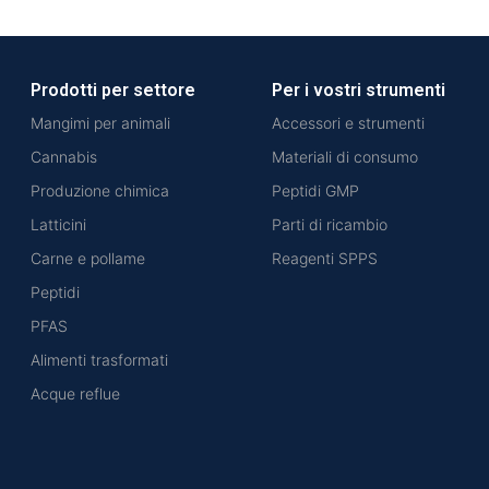
Prodotti per settore
Per i vostri strumenti
Mangimi per animali
Accessori e strumenti
Cannabis
Materiali di consumo
Produzione chimica
Peptidi GMP
Latticini
Parti di ricambio
Carne e pollame
Reagenti SPPS
Peptidi
PFAS
Alimenti trasformati
Acque reflue