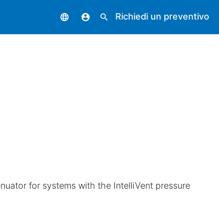
Richiedi un preventivo
language
account_circle
search
enuator for systems with the IntelliVent pressure