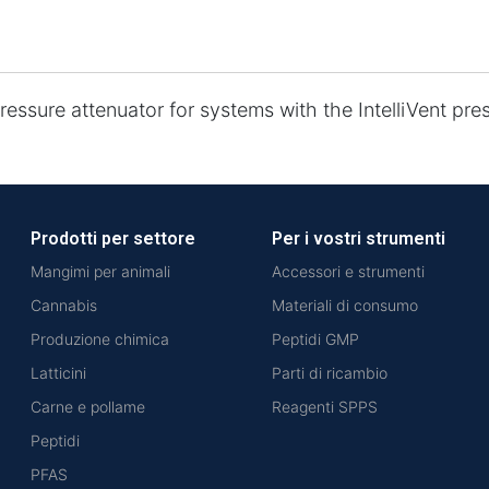
pressure attenuator for systems with the IntelliVent pre
Prodotti per settore
Per i vostri strumenti
Mangimi per animali
Accessori e strumenti
Cannabis
Materiali di consumo
Produzione chimica
Peptidi GMP
Latticini
Parti di ricambio
Carne e pollame
Reagenti SPPS
Peptidi
PFAS