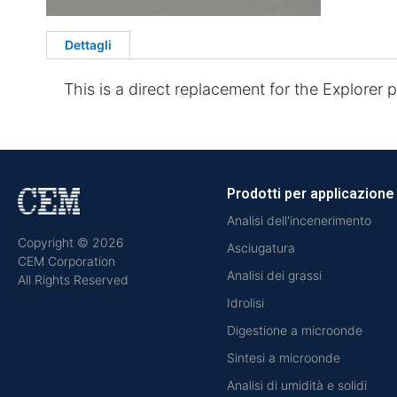
Dettagli
This is a direct replacement for the Explorer 
Prodotti per applicazione
Analisi dell'incenerimento
Copyright © 2026
Asciugatura
CEM Corporation
Analisi dei grassi
All Rights Reserved
Idrolisi
Digestione a microonde
Sintesi a microonde
Analisi di umidità e solidi