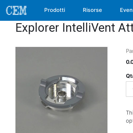
Prodotti
Risorse
Even
Explorer IntelliVent A
Pa
0.
Qt
Th
op