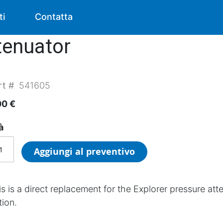
ti
Contatta
ttenuator
rt #
541605
00 €
à
Aggiungi al preventivo
is is a direct replacement for the Explorer pressure att
tion.