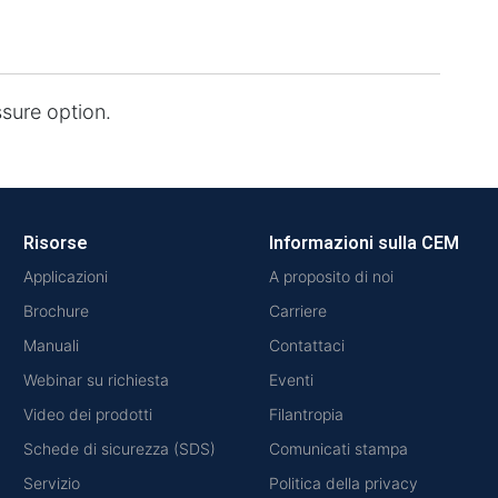
ssure option.
Risorse
Informazioni sulla CEM
Applicazioni
A proposito di noi
Brochure
Carriere
Manuali
Contattaci
Webinar su richiesta
Eventi
Video dei prodotti
Filantropia
Schede di sicurezza (SDS)
Comunicati stampa
Servizio
Politica della privacy