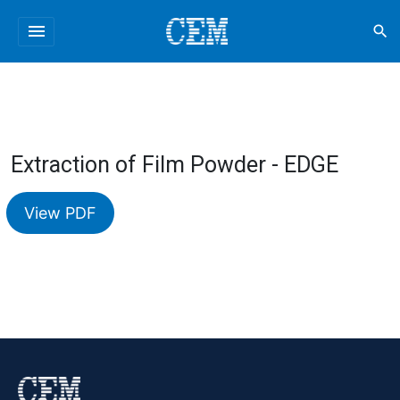
menu
search
Extraction of Film Powder - EDGE
View PDF