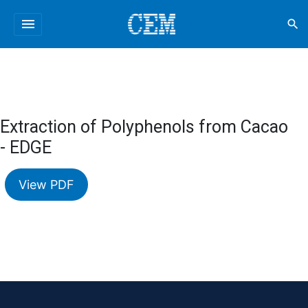
menu
search
Extraction of Polyphenols from Cacao
- EDGE
View PDF