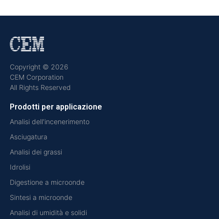
Copyright © 2026
CEM Corporation
All Rights Reserved
Prodotti per applicazione
Analisi dell'incenerimento
Asciugatura
Analisi dei grassi
Idrolisi
Digestione a microonde
Sintesi a microonde
Analisi di umidità e solidi