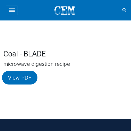
menu
search
Coal - BLADE
microwave digestion recipe
View PDF